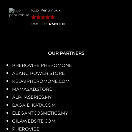
Kopi Penumbuk
Original
Current
Rated
1
RM
85.00
5.00
RM
80.00
price
price
out of 5
was:
is:
based on
RM85.00.
RM80.00.
customer
rating
OUR PARTNERS
PHEROVIBE PHEROMONE
ABANG POWER STORE
KEDAIPHEROMONE.COM
MAMASAB.STORE
ALPHASERIES.MY
BAGAIDIKATA.COM
ELEGANTCOSMETICS.MY
GILAWEBSITE.COM
PHEROVIBE