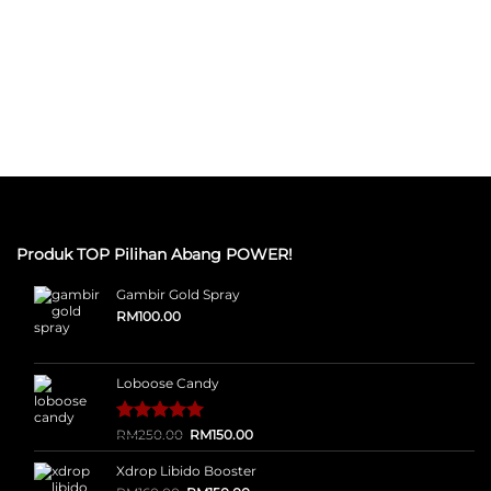
Produk TOP Pilihan Abang POWER!
Gambir Gold Spray
RM
100.00
Loboose Candy
Original
Current
Rated
12
RM
250.00
5.00
RM
150.00
price
price
out of 5
was:
is:
based on
Xdrop Libido Booster
RM250.00.
RM150.00.
customer