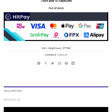
1 box ada 10 capsules
Out of stock
SKU:
AbgPower_97768
Category:
Capsule
DESCRIPTION
REVIEWS (0)