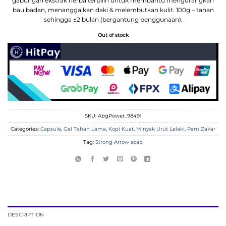
gabungan ekstrak herba terpilih untuk membantu mengurangkan
bau badan, menanggalkan daki & melembutkan kulit. 100g – tahan
sehingga ±2 bulan (bergantung penggunaan).
Out of stock
SKU:
AbgPower_98491
Categories:
Capsule
,
Gel Tahan Lama
,
Kopi Kuat
,
Minyak Urut Lelaki
,
Pam Zakar
Tag:
Strong Arrow soap
DESCRIPTION