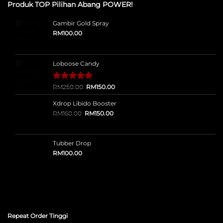
Produk TOP Pilihan Abang POWER!
Gambir Gold Spray
RM
100.00
Loboose Candy
Original
Current
Rated
12
RM
250.00
5.00
RM
150.00
price
price
out of 5
was:
is:
based on
Xdrop Libido Booster
RM250.00.
RM150.00.
customer
Original
Current
RM
160.00
RM
150.00
ratings
price
price
was:
is:
RM160.00.
RM150.00.
Tubber Drop
RM
100.00
Repeat Order Tinggi