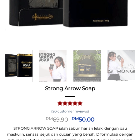
Strong Arrow Soap
Rated
20
5.00
(
20
customer reviews)
out of 5
Original
Current
69.90
50.00
RM
RM
based on
price
price
customer
STRONG ARROW SOAP ialah sabun harian lelaki dengan bau
was:
is:
ratings
maskulin, sensasi sejuk dan cucian yang bersih. Diformulasi dengan
RM69.90.
RM50.00.