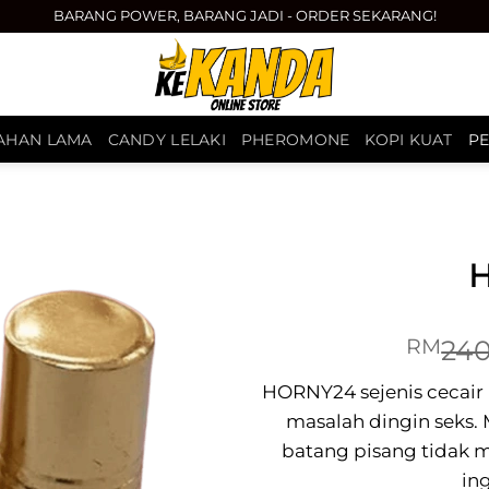
BARANG POWER, BARANG JADI - ORDER SEKARANG!
TAHAN LAMA
CANDY LELAKI
PHEROMONE
KOPI KUAT
P
H
240
RM
HORNY24 sejenis cecair
masalah dingin seks.
batang pisang tidak 
in