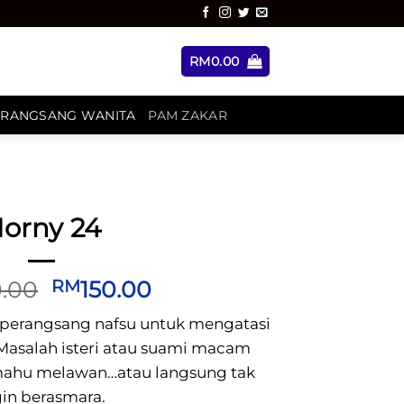
RM
0.00
ERANGSANG WANITA
PAM ZAKAR
orny 24
Original
Current
.00
150.00
RM
price
price
 perangsang nafsu untuk mengatasi
was:
is:
 Masalah isteri atau suami macam
RM240.00.
RM150.00.
mahu melawan…atau langsung tak
gin berasmara.