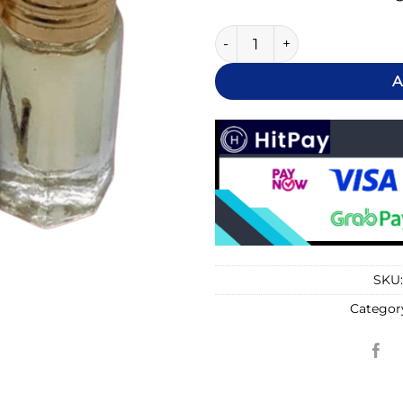
Horny 24 quantity
A
SKU
Categor