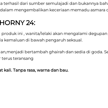
a terhasil dari sumber semulajadi dan bukannya baha
dalam mengembalikan keceriaan memadu asmara da
HORNY 24:
produk ini , wanita/lelaki akan mengalami degupan 
ada kemaluan di bawah pengaruh seksual.
ian,menjadi bertambah ghairah dan sedia di goda. S
r terus teransang
 kali. Tanpa rasa, warna dan bau.
us ke dalam minuman/makanan. Dengan maksima 3 ka