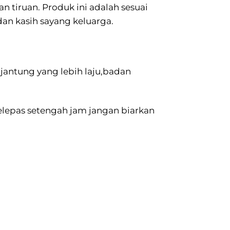
n tiruan. Produk ini adalah sesuai
n kasih sayang keluarga.
jantung yang lebih laju,badan
elepas setengah jam jangan biarkan
li spray ke dalam apa2